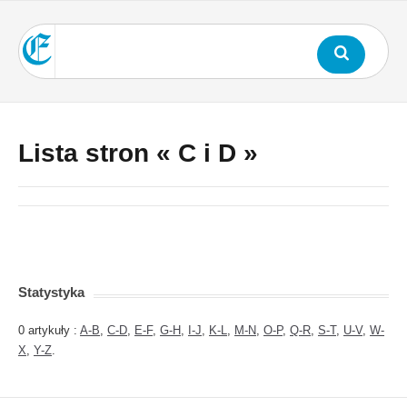
Lista stron « C i D »
Statystyka
0 artykuły :
A-B
,
C-D
,
E-F
,
G-H
,
I-J
,
K-L
,
M-N
,
O-P
,
Q-R
,
S-T
,
U-V
,
W-
X
,
Y-Z
.