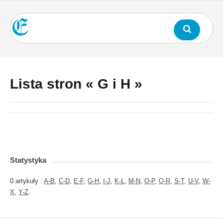
Lista stron « G i H »
Statystyka
0 artykuły :
A-B
,
C-D
,
E-F
,
G-H
,
I-J
,
K-L
,
M-N
,
O-P
,
Q-R
,
S-T
,
U-V
,
W-
X
,
Y-Z
.